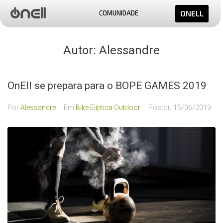
COMUNIDADE
ONELL
Autor:
Alessandre
OnEll se prepara para o BOPE GAMES 2019
Por
Alessandre
Em
Bike Elíptica Outdoor
Postou
15/06/2019