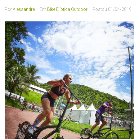
Por
Alessandre
Em
Bike Elíptica Outdoor
Postou
01/04/2019