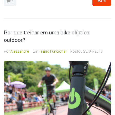
MAIS
0
Por que treinar em uma bike elíptica
outdoor?
Por
Alessandre
Em
Treino Funcional
Postou
25/04/2019