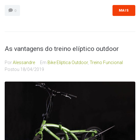
MAIS
0
As vantagens do treino elíptico outdoor
Por
Alessandre
Em
Bike Elíptica Outdoor
,
Treino Funcional
Postou
18/04/2019