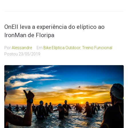
OnEll leva a experiência do elíptico ao
IronMan de Floripa
Por
Alessandre
Em
Bike Elíptica Outdoor
,
Treino Funcional
Postou
23/05/2019