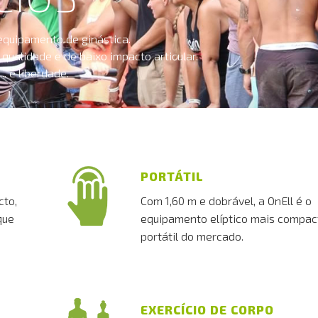
equipamento de ginástica.
qualidade e de baixo impacto articular.
.. é liberdade.
PORTÁTIL
cto,
Com 1,60 m e dobrável, a OnEll é o
que
equipamento elíptico mais compac
portátil do mercado.
EXERCÍCIO DE CORPO