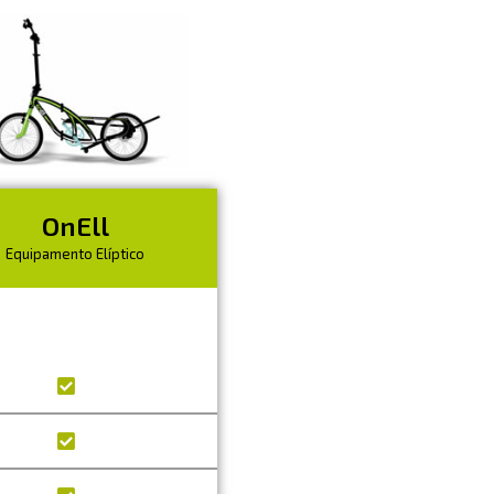
OnEll
Equipamento Elíptico