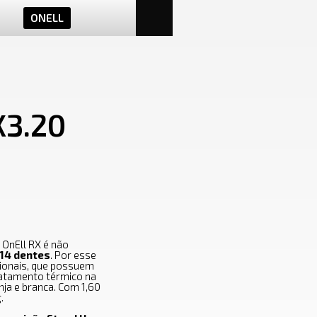
ONELL
X3.20
 OnEll RX é não
 14 dentes
. Por esse
ionais, que possuem
ratamento térmico na
anja e branca. Com 1,60
.