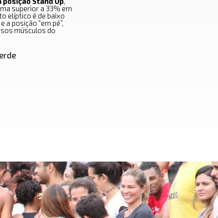
a posição Stand Up
,
eima superior a 33% em
 elíptico é de baixo
e a posição “em pé”,
versos músculos do
Verde