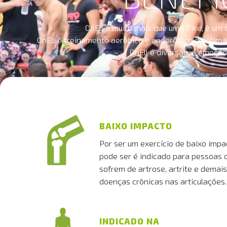
OnEll é muito mais que uma Bike, é um 
OnEll é treinamento aeróbico e anaeróbico de ótima 
OnEll é diversão, é emoção.
BAIXO IMPACTO
Por ser um exercício de baixo impa
pode ser é indicado para pessoas 
sofrem de artrose, artrite e demais
doenças crônicas nas articulações.
INDICADO NA