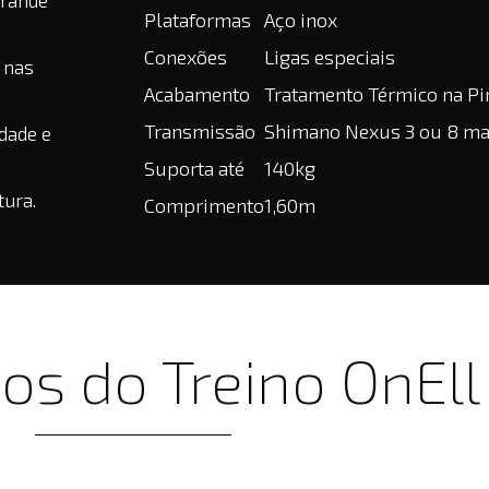
grande
Plataformas
Aço inox
Conexões
Ligas especiais
 nas
Acabamento
Tratamento Térmico na Pi
Transmissão
Shimano Nexus 3 ou 8 ma
dade e
Suporta até
140kg
tura.
Comprimento
1,60m
os do Treino OnEll​