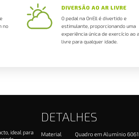
DIVERSÃO AO AR LIVRE
 e
O pedal na OnEll é divertido e
m no
estimulante, proporcionando uma
experiência única de exercício ao 
livre para qualquer idade.
DETALHES
to, ideal para
Material
Quadro em Alumínio 6061