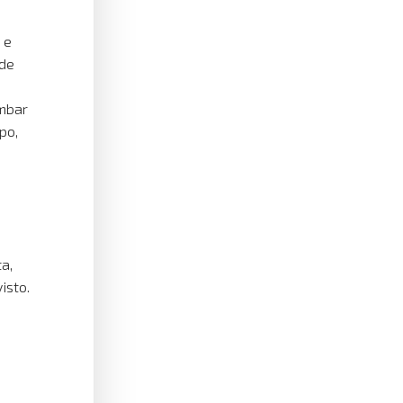
 e
 de
ombar
po,
a,
isto.