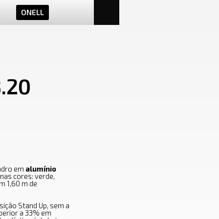
ONELL
3.20
uadro em
alumínio
 nas cores: verde,
om 1,60 m de
sição Stand Up, sem a
perior a 33% em