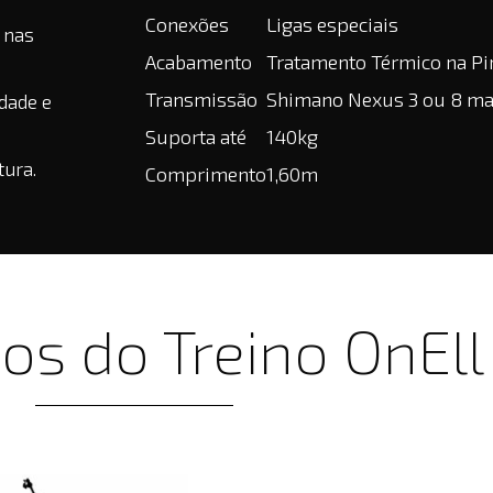
Conexões
Ligas especiais
 nas
Acabamento
Tratamento Térmico na Pi
Transmissão
Shimano Nexus 3 ou 8 ma
dade e
Suporta até
140kg
tura.
Comprimento
1,60m
os do Treino OnEll​