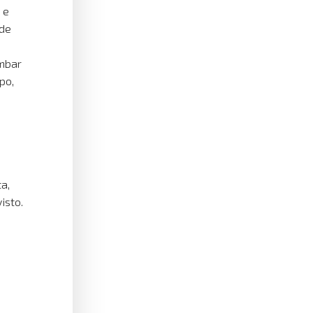
 e
 de
ombar
po,
a,
isto.