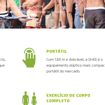
equipamento de ginástica.
qualidade e de baixo impacto articular.
.. é liberdade.
PORTÁTIL
cto,
Com 1,60 m e dobrável, a OnEll é o
que
equipamento elíptico mais compac
portátil do mercado.
EXERCÍCIO DE CORPO
COMPLETO