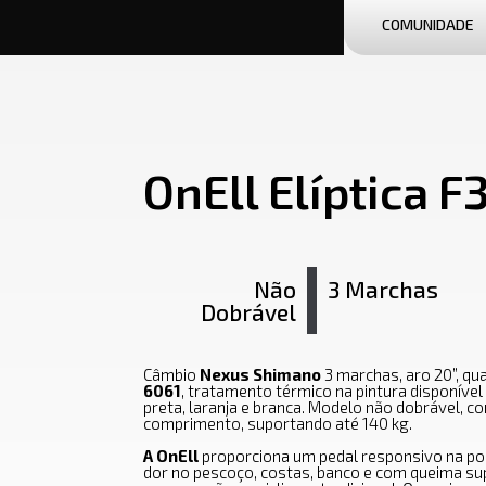
COMUNIDADE
OnEll Elíptica F
Não
3 Marchas
Dobrável
Câmbio
Nexus Shimano
3 marchas, aro 20”, q
6061
, tratamento térmico na pintura disponível
preta, laranja e branca. Modelo não dobrável, c
comprimento, suportando até 140 kg.
A OnEll
proporciona um pedal responsivo na po
dor no pescoço, costas, banco e com queima su