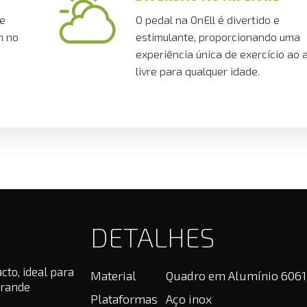
 e
O pedal na OnEll é divertido e
m no
estimulante, proporcionando uma
experiência única de exercício ao 
livre para qualquer idade.
DETALHES
to, ideal para
Material
Quadro em Alumínio 6061
grande
Plataformas
Aço inox