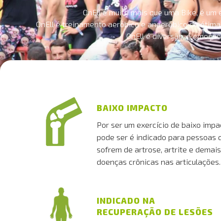
OnEll é muito mais que uma Bike, é um 
OnEll é treinamento aeróbico e anaeróbico de ótima 
OnEll é diversão, é emoção.
BAIXO IMPACTO
Por ser um exercício de baixo impa
pode ser é indicado para pessoas 
sofrem de artrose, artrite e demais
doenças crônicas nas articulações.
INDICADO NA
RECUPERAÇÃO DE LESÕES