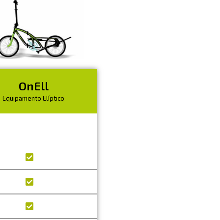
OnEll
Equipamento Elíptico