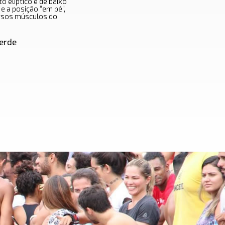
 elíptico é de baixo
e a posição “em pé”,
versos músculos do
Verde