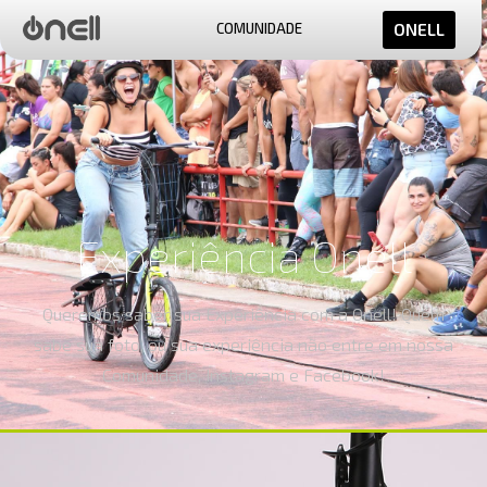
COMUNIDADE
ONELL
Experiência Onell
Queremos saber sua Experiência com a Onell! Quem
sabe sua foto, ou sua experiência não entre em nossa
Comunidade, Instagram e Facebook!