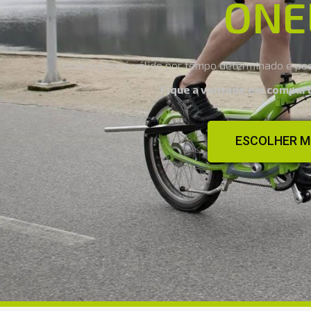
ONE
Esse cupom é válido por tempo determinado e pod
Fique a vontade em compart
ESCOLHER M