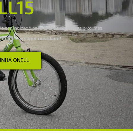
LL15
e ser indicado para amigos e pessoas próximas.
ilhar essa super novidade!
INHA ONELL