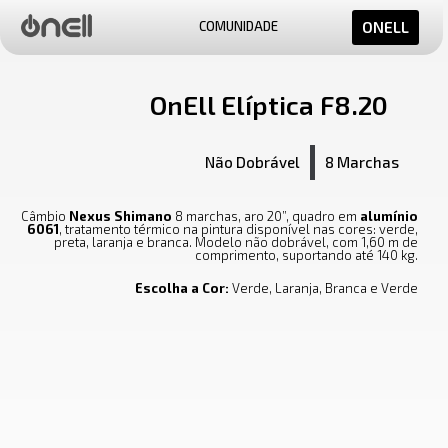
COMUNIDADE
ONELL
OnEll Elíptica F8.20
Não Dobrável
8 Marchas
Câmbio
Nexus Shimano
8 marchas, aro 20”, quadro em
alumínio
6061
, tratamento térmico na pintura disponível nas cores: verde,
preta, laranja e branca. Modelo não dobrável, com 1,60 m de
comprimento, suportando até 140 kg.
Escolha a Cor:
Verde, Laranja, Branca e Verde