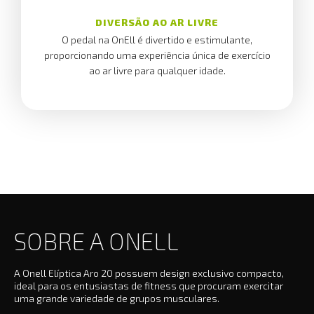
DIVERSÃO AO AR LIVRE
O pedal na OnEll é divertido e estimulante,
proporcionando uma experiência única de exercício
ao ar livre para qualquer idade.
SOBRE A ONELL
A Onell Elíptica Aro 20 possuem design exclusivo compacto,
ideal para os entusiastas de fitness que procuram exercitar
uma grande variedade de grupos musculares.